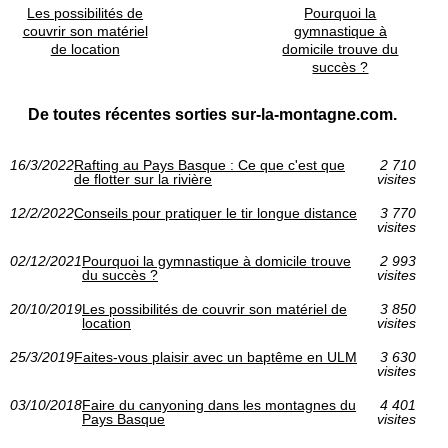
Les possibilités de
Pourquoi la
couvrir son matériel
gymnastique à
de location
domicile trouve du
succès ?
De toutes récentes sorties sur-la-montagne.com.
16/3/2022
Rafting au Pays Basque : Ce que c'est que
2 710
de flotter sur la rivière
visites
12/2/2022
Conseils pour pratiquer le tir longue distance
3 770
visites
02/12/2021
Pourquoi la gymnastique à domicile trouve
2 993
du succès ?
visites
20/10/2019
Les possibilités de couvrir son matériel de
3 850
location
visites
25/3/2019
Faites-vous plaisir avec un baptême en ULM
3 630
visites
03/10/2018
Faire du canyoning dans les montagnes du
4 401
Pays Basque
visites